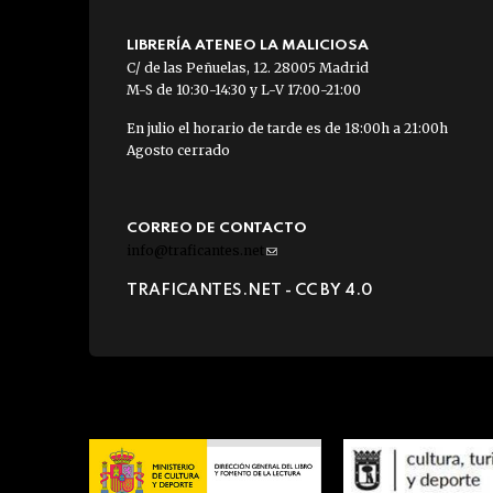
LIBRERÍA ATENEO LA MALICIOSA
C/ de las Peñuelas, 12. 28005 Madrid
M-S de 10:30-14:30 y L-V 17:00-21:00
En julio el horario de tarde es de 18:00h a 21:00h
Agosto cerrado
CORREO DE CONTACTO
info@traficantes.net
(link
sends
TRAFICANTES.NET -
CC BY 4.0
e-
mail)