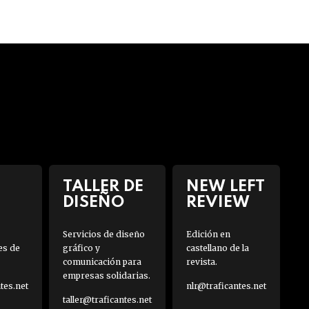
TALLER DE
NEW LEFT
DISEÑO
REVIEW
Servicios de diseño
Edición en
es de
gráfico y
castellano de la
comunicación para
revista.
empresas solidarias.
es.net
nlr@traficantes.net
taller@traficantes.net