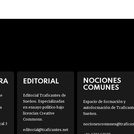
NOCIONES
RA
EDITORIAL
COMUNES
de
Editorial Traficantes de
Sueños. Especializadas
Espacio de formación y
a
en ensayo político bajo
autoformación de Traficant
licencias Creative
Sueños.
Commons.
al 3
nocionescomunes@traficant
editorial@traficantes.net