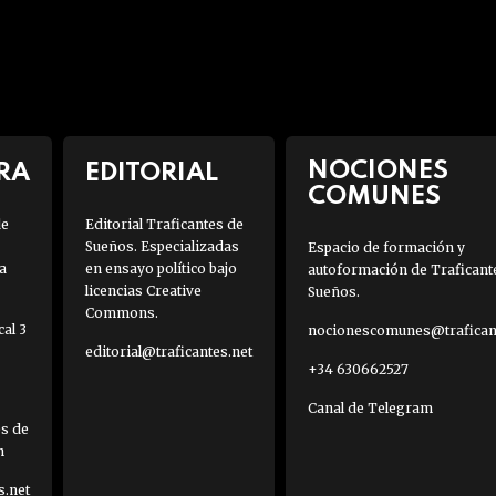
NOCIONES
RA
EDITORIAL
COMUNES
de
Editorial Traficantes de
Sueños. Especializadas
Espacio de formación y
a
en ensayo político bajo
autoformación de Traficant
licencias Creative
Sueños.
Commons.
al 3
nocionescomunes@traficant
editorial@traficantes.net
+34 630662527
Canal de Telegram
es de
h
s.net