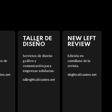
TALLER DE
NEW LEFT
DISEÑO
REVIEW
Servicios de diseño
Edición en
es de
gráfico y
castellano de la
comunicación para
revista.
empresas solidarias.
es.net
nlr@traficantes.net
taller@traficantes.net