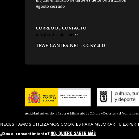
En julio el horario de tarde es de 18:00h a 21:00h
Agosto cerrado
CORREO DE CONTACTO
info@traficantes.net
(link
sends
TRAFICANTES.NET -
CC BY 4.0
e-
mail)
Actividad subvencionada por el Ministerio de Cultura y Deportes y el Ayuntamie
NECESITAMOS UTILIZAMOS COOKIES PARA MEJORAR TU EXPERI
NO, QUIERO SABER MÁS
¿Das el consentimiento?