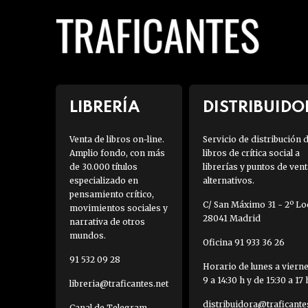
LIBRERÍA
DISTRIBUIDO
Venta de libros on-line.
Servicio de distribución 
Amplio fondo, con más
libros de crítica social a
de 30.000 títulos
librerías y puntos de vent
especializado en
alternativos.
pensamiento crítico,
C/ San Máximo 31 - 2º Loc
movimientos sociales y
28041 Madrid
narrativa de otros
mundos.
Oficina 91 933 36 26
91 532 09 28
Horario de lunes a viern
9 a 14:30 h y de 15:30 a 17 
libreria@traficantes.net
distribuidora@traficante
Canal de Telegram