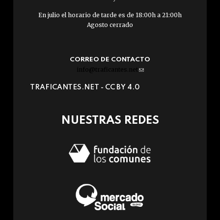
En julio el horario de tarde es de 18:00h a 21:00h
Agosto cerrado
CORREO DE CONTACTO
info@traficantes.net
(link
sends
TRAFICANTES.NET -
CC BY 4.0
e-
mail)
NUESTRAS REDES