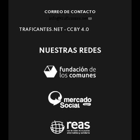
CORREO DE CONTACTO
info@traficantes.net
(link
sends
TRAFICANTES.NET -
CC BY 4.0
e-
mail)
NUESTRAS REDES