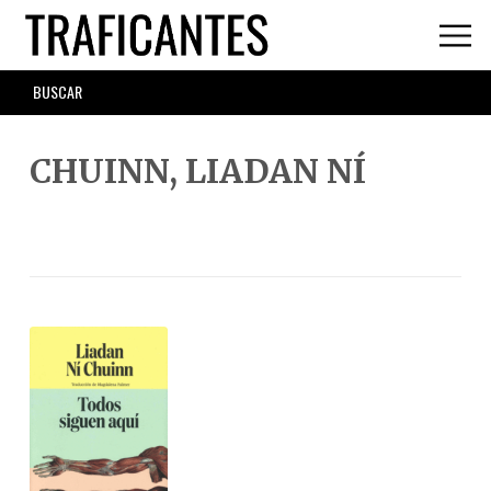
Skip
to
main
SEARCH
content
FORM
CHUINN, LIADAN NÍ