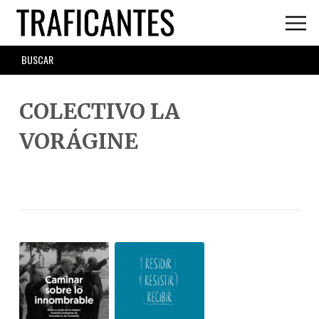
Skip
to
main
SEARCH
content
FORM
COLECTIVO LA
VORÁGINE