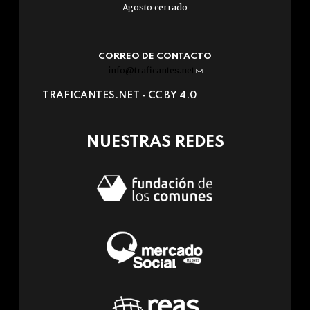
Agosto cerrado
CORREO DE CONTACTO
info@traficantes.net
(link
sends
TRAFICANTES.NET -
CC BY 4.0
e-
mail)
NUESTRAS REDES