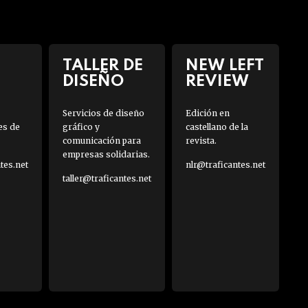
TALLER DE
NEW LEFT
DISEÑO
REVIEW
Servicios de diseño
Edición en
es de
gráfico y
castellano de la
comunicación para
revista.
empresas solidarias.
es.net
nlr@traficantes.net
taller@traficantes.net