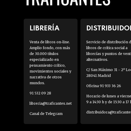
LIBRERÍA
DISTRIBUIDO
Venta de libros on-line.
Servicio de distribución 
Amplio fondo, con más
libros de crítica social a
de 30.000 títulos
librerías y puntos de vent
especializado en
alternativos.
pensamiento crítico,
C/ San Máximo 31 - 2º Loc
movimientos sociales y
28041 Madrid
narrativa de otros
mundos.
Oficina 91 933 36 26
91 532 09 28
Horario de lunes a viern
9 a 14:30 h y de 15:30 a 17 
libreria@traficantes.net
distribuidora@traficante
Canal de Telegram