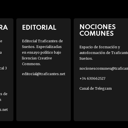
NOCIONES
RA
EDITORIAL
COMUNES
de
Editorial Traficantes de
Sueños. Especializadas
Espacio de formación y
a
en ensayo político bajo
autoformación de Traficant
licencias Creative
Sueños.
Commons.
al 3
nocionescomunes@traficant
editorial@traficantes.net
+34 630662527
Canal de Telegram
es de
h
s.net