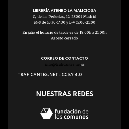
LIBRERÍA ATENEO LA MALICIOSA
C/ de las Peñuelas, 12. 28005 Madrid
M-S de 10:30-14:30 y L-V 17:00-21:00
En julio el horario de tarde es de 18:00h a 21:00h
Agosto cerrado
CORREO DE CONTACTO
info@traficantes.net
(link
sends
TRAFICANTES.NET -
CC BY 4.0
e-
mail)
NUESTRAS REDES