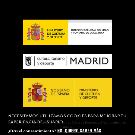
NECESITAMOS UTILIZAMOS COOKIES PARA MEJORAR TU
EXPERIENCIA DE USUARIO
Actividad subvencionada por el Ministerio de Cultura y Deportes y el Ayuntamiento de
Madrid
NO, QUIERO SABER MÁS
¿Das el consentimiento?