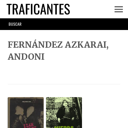
Skip
to
main
SEARCH
content
FORM
FERNÁNDEZ AZKARAI,
ANDONI