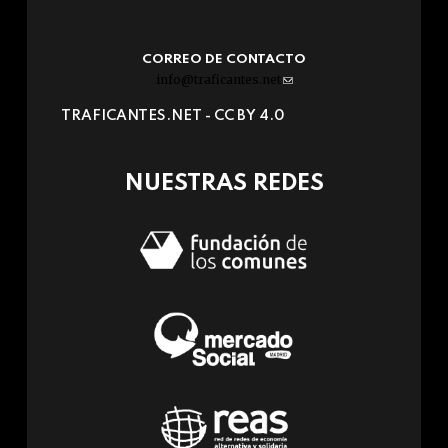
CORREO DE CONTACTO
info@traficantes.net
(link
sends
TRAFICANTES.NET -
CC BY 4.0
e-
mail)
NUESTRAS REDES