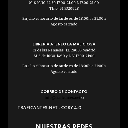
M-S 10.30-14.30 17.00-21.00 L 17.00-21.00
Tfno: 91 5320928
En julio el horario de tarde es de 18:00h a 21:00h
Agosto cerrado
LIBRERÍA ATENEO LA MALICIOSA
C/ de las Peñuelas, 12. 28005 Madrid
M-S de 10:30-14:30 y L-V 17:00-21:00
En julio el horario de tarde es de 18:00h a 21:00h
Agosto cerrado
CORREO DE CONTACTO
info@traficantes.net
(link
sends
TRAFICANTES.NET -
CC BY 4.0
e-
mail)
NUESTRAS REDES