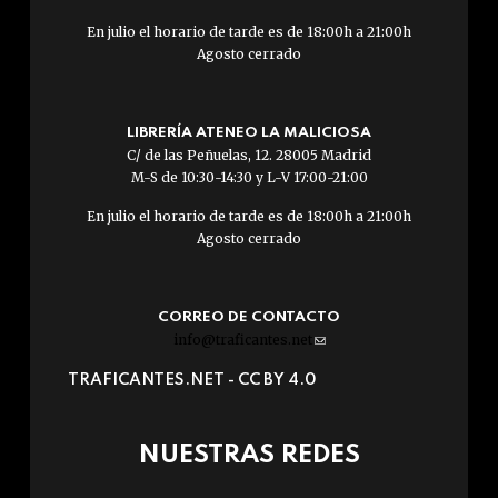
En julio el horario de tarde es de 18:00h a 21:00h
Agosto cerrado
LIBRERÍA ATENEO LA MALICIOSA
C/ de las Peñuelas, 12. 28005 Madrid
M-S de 10:30-14:30 y L-V 17:00-21:00
En julio el horario de tarde es de 18:00h a 21:00h
Agosto cerrado
CORREO DE CONTACTO
info@traficantes.net
(link
sends
TRAFICANTES.NET -
CC BY 4.0
e-
mail)
NUESTRAS REDES