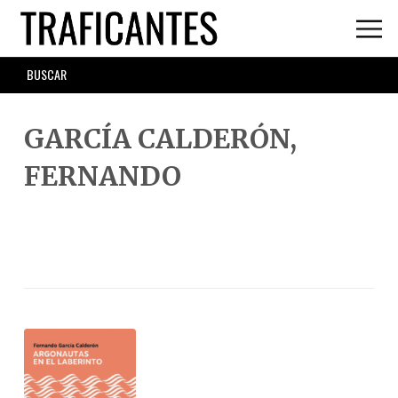
Skip
to
main
SEARCH
content
FORM
GARCÍA CALDERÓN,
FERNANDO