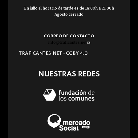
En julio el horario de tarde es de 18:00h a 21:00h
Agosto cerrado
CORREO DE CONTACTO
info@traficantes.net
(link
sends
TRAFICANTES.NET -
CC BY 4.0
e-
mail)
NUESTRAS REDES