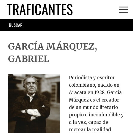
Skip
to
main
SEARCH
content
FORM
GARCÍA MÁRQUEZ,
GABRIEL
Periodista y escritor
colombiano, nacido en
Aracata en 1928, García
Márquez es el creador
de un mundo literario
propio e inconfundible y
a la vez, capaz de
recrear la realidad