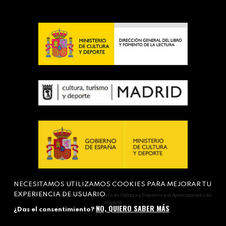
NECESITAMOS UTILIZAMOS COOKIES PARA MEJORAR TU
EXPERIENCIA DE USUARIO
Actividad subvencionada por el Ministerio de Cultura y Deportes y el Ayuntamiento de
Madrid
NO, QUIERO SABER MÁS
¿Das el consentimiento?