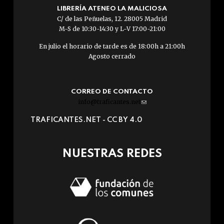
LIBRERÍA ATENEO LA MALICIOSA
C/ de las Peñuelas, 12. 28005 Madrid
M-S de 10:30-14:30 y L-V 17:00-21:00
En julio el horario de tarde es de 18:00h a 21:00h
Agosto cerrado
CORREO DE CONTACTO
info@traficantes.net
(link
sends
TRAFICANTES.NET -
CC BY 4.0
e-
mail)
NUESTRAS REDES