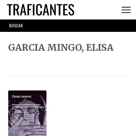
Skip
to
main
SEARCH
content
FORM
GARCIA MINGO, ELISA