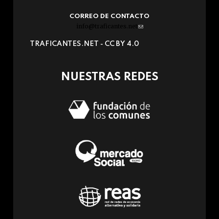
CORREO DE CONTACTO
info@traficantes.net
(link
sends
TRAFICANTES.NET -
CC BY 4.0
e-
mail)
NUESTRAS REDES