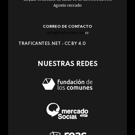
Agosto cerrado
CORREO DE CONTACTO
info@traficantes.net
(link
sends
TRAFICANTES.NET -
CC BY 4.0
e-
mail)
NUESTRAS REDES