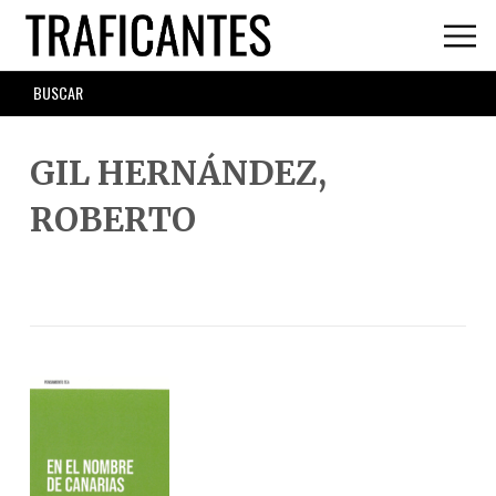
Skip
to
main
SEARCH
content
FORM
GIL HERNÁNDEZ,
ROBERTO