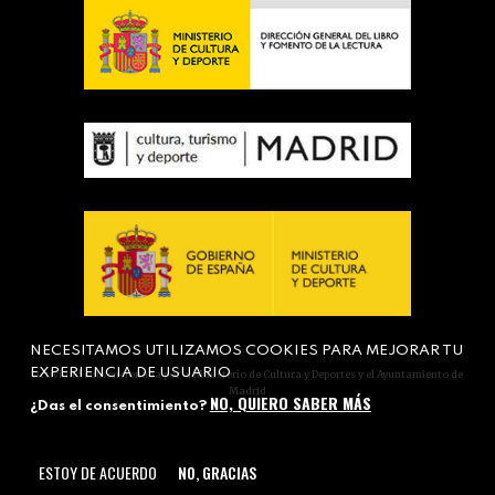
NECESITAMOS UTILIZAMOS COOKIES PARA MEJORAR TU
EXPERIENCIA DE USUARIO
Actividad subvencionada por el Ministerio de Cultura y Deportes y el Ayuntamiento de
Madrid
NO, QUIERO SABER MÁS
¿Das el consentimiento?
ESTOY DE ACUERDO
NO, GRACIAS