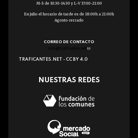
M-S de 10:30-14:30 y L-V 17:00-21:00
En julio el horario de tarde es de 18:00h a 21:00h
Agosto cerrado
CORREO DE CONTACTO
info@traficantes.net
(link
sends
TRAFICANTES.NET -
CC BY 4.0
e-
mail)
NUESTRAS REDES