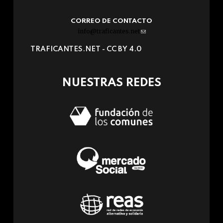
CORREO DE CONTACTO
info@traficantes.net
(link
sends
TRAFICANTES.NET -
CC BY 4.0
e-
mail)
NUESTRAS REDES