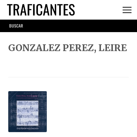
Skip
to
main
SEARCH
content
FORM
GONZALEZ PEREZ, LEIRE