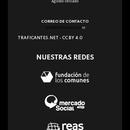
Agosto cerrado
CORREO DE CONTACTO
info@traficantes.net
(link
sends
TRAFICANTES.NET -
CC BY 4.0
e-
mail)
NUESTRAS REDES