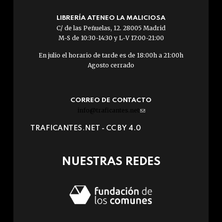
LIBRERÍA ATENEO LA MALICIOSA
C/ de las Peñuelas, 12. 28005 Madrid
M-S de 10:30-14:30 y L-V 17:00-21:00
En julio el horario de tarde es de 18:00h a 21:00h
Agosto cerrado
CORREO DE CONTACTO
info@traficantes.net
(link
sends
TRAFICANTES.NET -
CC BY 4.0
e-
mail)
NUESTRAS REDES