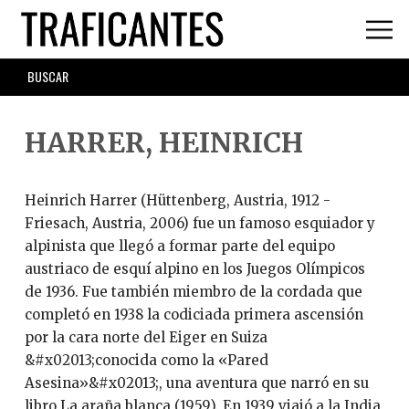
Skip
to
main
SEARCH
content
FORM
HARRER, HEINRICH
Heinrich Harrer (Hüttenberg, Austria, 1912 -
Friesach, Austria, 2006) fue un famoso esquiador y
alpinista que llegó a formar parte del equipo
austriaco de esquí alpino en los Juegos Olímpicos
de 1936. Fue también miembro de la cordada que
completó en 1938 la codiciada primera ascensión
por la cara norte del Eiger en Suiza
&#x02013;conocida como la «Pared
Asesina»&#x02013;, una aventura que narró en su
libro La araña blanca (1959). En 1939 viajó a la India