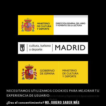
NECESITAMOS UTILIZAMOS COOKIES PARA MEJORAR TU
EXPERIENCIA DE USUARIO
Actividad subvencionada por el Ministerio de Cultura y Deportes y el Ayuntamiento de
Madrid
NO, QUIERO SABER MÁS
¿Das el consentimiento?