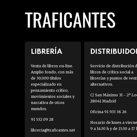
LIBRERÍA
DISTRIBUIDO
Venta de libros on-line.
Servicio de distribución 
Amplio fondo, con más
libros de crítica social a
de 30.000 títulos
librerías y puntos de vent
especializado en
alternativos.
pensamiento crítico,
C/ San Máximo 31 - 2º Loc
movimientos sociales y
28041 Madrid
narrativa de otros
mundos.
Oficina 91 933 36 26
91 532 09 28
Horario de lunes a viern
9 a 14:30 h y de 15:30 a 17 
libreria@traficantes.net