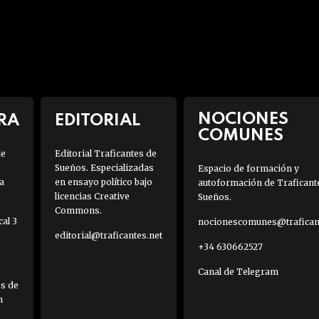
NOCIONES
RA
EDITORIAL
COMUNES
de
Editorial Traficantes de
Sueños. Especializadas
Espacio de formación y
a
en ensayo político bajo
autoformación de Traficant
licencias Creative
Sueños.
Commons.
al 3
nocionescomunes@traficant
editorial@traficantes.net
+34 630662527
Canal de Telegram
es de
h