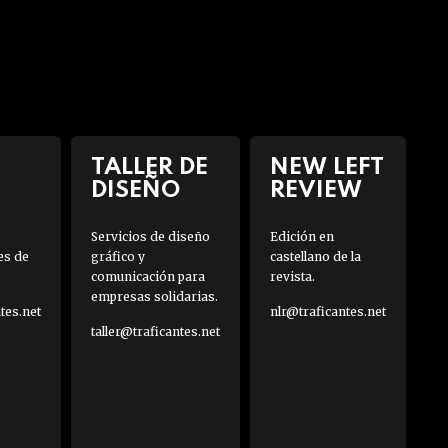
TALLER DE
NEW LEFT
DISEÑO
REVIEW
Servicios de diseño
Edición en
es de
gráfico y
castellano de la
comunicación para
revista.
empresas solidarias.
es.net
nlr@traficantes.net
taller@traficantes.net