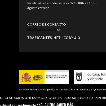
En julio el horario de tarde es de 18:00h a 21:00h
Agosto cerrado
CORREO DE CONTACTO
info@traficantes.net
(link
sends
TRAFICANTES.NET -
CC BY 4.0
e-
mail)
Actividad subvencionada por el Ministerio de Cultura y Deportes y el Ayuntamie
NECESITAMOS UTILIZAMOS COOKIES PARA MEJORAR TU EXPERI
NO, QUIERO SABER MÁS
¿Das el consentimiento?