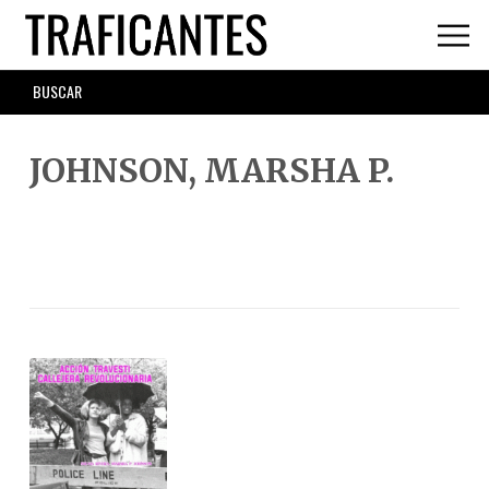
Skip
to
main
SEARCH
content
FORM
JOHNSON, MARSHA P.