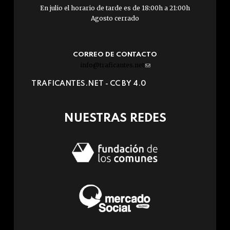
En julio el horario de tarde es de 18:00h a 21:00h
Agosto cerrado
CORREO DE CONTACTO
info@traficantes.net
(link
sends
TRAFICANTES.NET -
CC BY 4.0
e-
mail)
NUESTRAS REDES