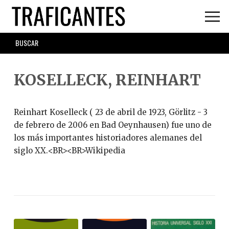
Skip
to
main
SEARCH
content
FORM
KOSELLECK, REINHART
Reinhart Koselleck ( 23 de abril de 1923, Görlitz - 3
de febrero de 2006 en Bad Oeynhausen) fue uno de
los más importantes historiadores alemanes del
siglo XX.<BR><BR>Wikipedia