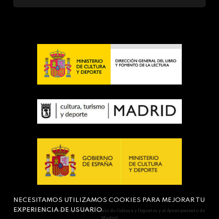
NECESITAMOS UTILIZAMOS COOKIES PARA MEJORAR TU
EXPERIENCIA DE USUARIO
Actividad subvencionada por el Ministerio de Cultura y Deportes y el Ayuntamiento de
Madrid