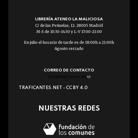
LIBRERÍA ATENEO LA MALICIOSA
C/ de las Peñuelas, 12. 28005 Madrid
M-S de 10:30-14:30 y L-V 17:00-21:00
En julio el horario de tarde es de 18:00h a 21:00h
Agosto cerrado
CORREO DE CONTACTO
info@traficantes.net
(link
sends
TRAFICANTES.NET -
CC BY 4.0
e-
mail)
NUESTRAS REDES