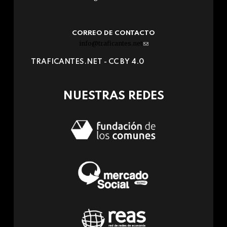
CORREO DE CONTACTO
info@traficantes.net
(link
sends
TRAFICANTES.NET -
CC BY 4.0
e-
mail)
NUESTRAS REDES