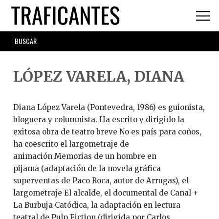
Skip
to
main
SEARCH
content
FORM
LÓPEZ VARELA, DIANA
Diana López Varela (Pontevedra, 1986) es guionista,
bloguera y columnista. Ha escrito y dirigido la
exitosa obra de teatro breve No es país para coños,
ha coescrito el largometraje de
animación Memorias de un hombre en
pijama (adaptación de la novela gráfica
superventas de Paco Roca, autor de Arrugas), el
largometraje El alcalde, el documental de Canal +
La Burbuja Catódica, la adaptación en lectura
teatral de Pulp Fiction (dirigida por Carlos