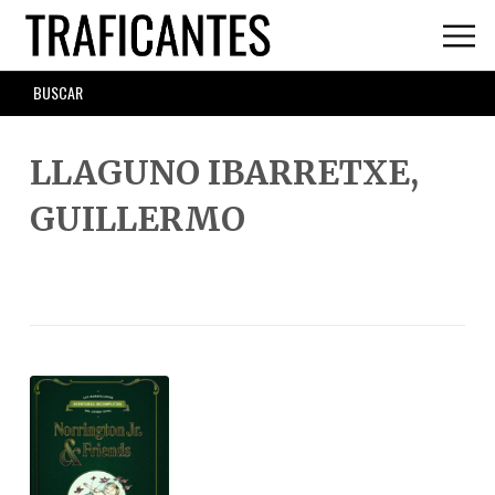
Skip
to
main
SEARCH
content
FORM
LLAGUNO IBARRETXE,
GUILLERMO