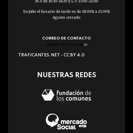
M-S de 10:30-14:30 y L-V 17:00-21:00
En julio el horario de tarde es de 18:00h a 21:00h
Agosto cerrado
CORREO DE CONTACTO
info@traficantes.net
(link
sends
TRAFICANTES.NET -
CC BY 4.0
e-
mail)
NUESTRAS REDES