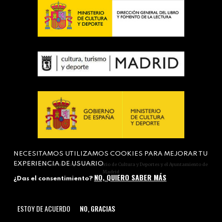
NECESITAMOS UTILIZAMOS COOKIES PARA MEJORAR TU
EXPERIENCIA DE USUARIO
Actividad subvencionada por el Ministerio de Cultura y Deportes y el Ayuntamiento de
Madrid
NO, QUIERO SABER MÁS
¿Das el consentimiento?
ESTOY DE ACUERDO
NO, GRACIAS