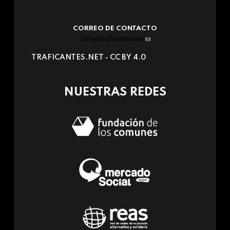
CORREO DE CONTACTO
info@traficantes.net
(link
sends
TRAFICANTES.NET -
CC BY 4.0
e-
mail)
NUESTRAS REDES