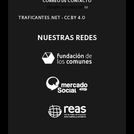
CORREO DE CONTACTO
info@traficantes.net
(link
sends
TRAFICANTES.NET -
CC BY 4.0
e-
mail)
NUESTRAS REDES