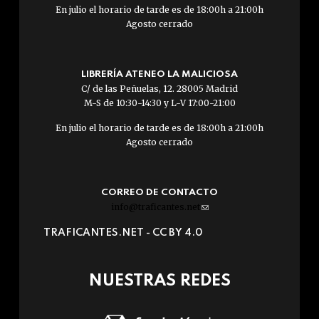
En julio el horario de tarde es de 18:00h a 21:00h
Agosto cerrado
LIBRERÍA ATENEO LA MALICIOSA
C/ de las Peñuelas, 12. 28005 Madrid
M-S de 10:30-14:30 y L-V 17:00-21:00
En julio el horario de tarde es de 18:00h a 21:00h
Agosto cerrado
CORREO DE CONTACTO
info@traficantes.net
(link
sends
TRAFICANTES.NET -
CC BY 4.0
e-
mail)
NUESTRAS REDES