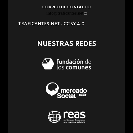
CORREO DE CONTACTO
info@traficantes.net
(link
sends
TRAFICANTES.NET -
CC BY 4.0
e-
mail)
NUESTRAS REDES