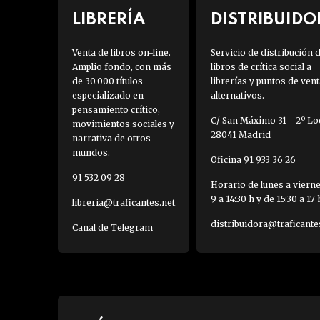
LIBRERÍA
DISTRIBUIDO
Venta de libros on-line.
Servicio de distribución 
Amplio fondo, con más
libros de crítica social a
de 30.000 títulos
librerías y puntos de vent
especializado en
alternativos.
pensamiento crítico,
C/ San Máximo 31 - 2º Loc
movimientos sociales y
28041 Madrid
narrativa de otros
mundos.
Oficina 91 933 36 26
91 532 09 28
Horario de lunes a viern
9 a 14:30 h y de 15:30 a 17 
libreria@traficantes.net
distribuidora@traficante
Canal de Telegram