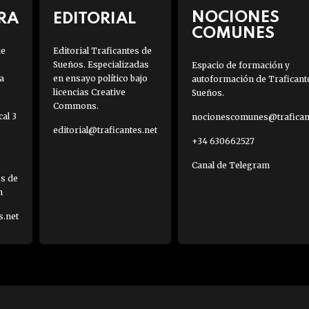
NOCIONES
RA
EDITORIAL
COMUNES
de
Editorial Traficantes de
Sueños. Especializadas
Espacio de formación y
a
en ensayo político bajo
autoformación de Traficant
licencias Creative
Sueños.
Commons.
al 3
nocionescomunes@traficant
editorial@traficantes.net
+34 630662527
Canal de Telegram
es de
h
s.net