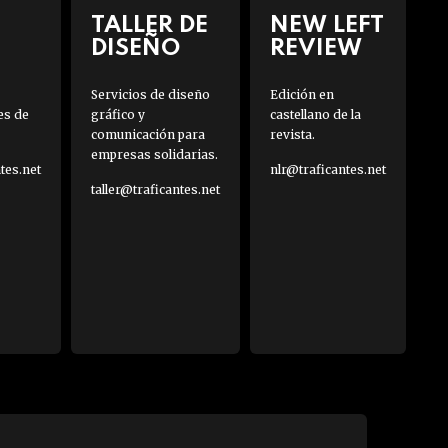
TALLER DE
NEW LEFT
DISEÑO
REVIEW
Servicios de diseño
Edición en
es de
gráfico y
castellano de la
comunicación para
revista.
empresas solidarias.
es.net
nlr@traficantes.net
taller@traficantes.net