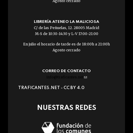
Agosto cerrado
LIBRERÍA ATENEO LA MALICIOSA
C/ de las Peñuelas, 12. 28005 Madrid
M-S de 10:30-14:30 y L-V 17:00-21:00
En julio el horario de tarde es de 18:00h a 21:00h
Agosto cerrado
CORREO DE CONTACTO
info@traficantes.net
(link
sends
TRAFICANTES.NET -
CC BY 4.0
e-
mail)
NUESTRAS REDES