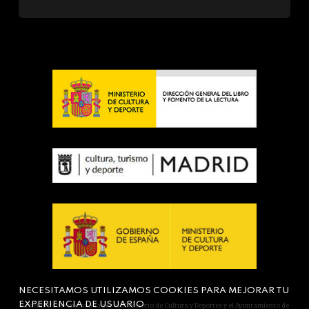
NECESITAMOS UTILIZAMOS COOKIES PARA MEJORAR TU
EXPERIENCIA DE USUARIO
Actividad subvencionada por el Ministerio de Cultura y Deportes y el Ayuntamiento de