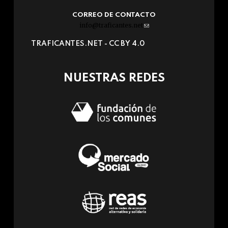
CORREO DE CONTACTO
info@traficantes.net
(link
sends
TRAFICANTES.NET -
CC BY 4.0
e-
mail)
NUESTRAS REDES