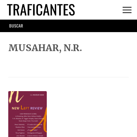
Skip
to
main
SEARCH
content
FORM
MUSAHAR, N.R.