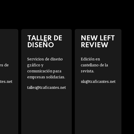
TALLER DE
NEW LEFT
DISEÑO
REVIEW
Servicios de diseño
Edición en
es de
gráfico y
castellano de la
comunicación para
revista.
empresas solidarias.
es.net
nlr@traficantes.net
taller@traficantes.net