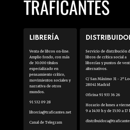
LIBRERÍA
DISTRIBUIDO
Venta de libros on-line.
Servicio de distribución 
Amplio fondo, con más
libros de crítica social a
de 30.000 títulos
librerías y puntos de vent
especializado en
alternativos.
pensamiento crítico,
C/ San Máximo 31 - 2º Loc
movimientos sociales y
28041 Madrid
narrativa de otros
mundos.
Oficina 91 933 36 26
91 532 09 28
Horario de lunes a viern
9 a 14:30 h y de 15:30 a 17 
libreria@traficantes.net
distribuidora@traficante
Canal de Telegram