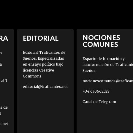
NOCIONES
RA
EDITORIAL
COMUNES
de
Editorial Traficantes de
Sueños. Especializadas
Espacio de formación y
a
en ensayo político bajo
autoformación de Traficant
licencias Creative
Sueños.
Commons.
al 3
nocionescomunes@traficant
editorial@traficantes.net
+34 630662527
Canal de Telegram
es de
h
s.net