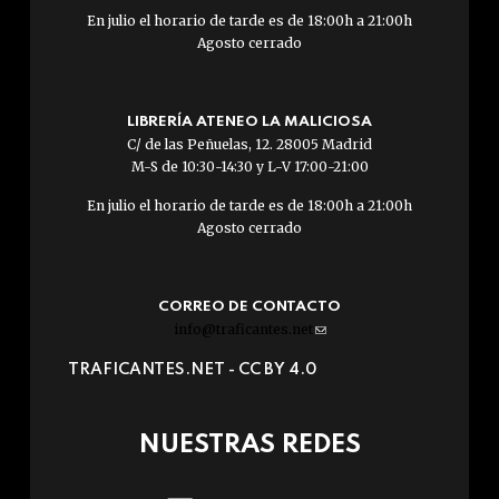
En julio el horario de tarde es de 18:00h a 21:00h
Agosto cerrado
LIBRERÍA ATENEO LA MALICIOSA
C/ de las Peñuelas, 12. 28005 Madrid
M-S de 10:30-14:30 y L-V 17:00-21:00
En julio el horario de tarde es de 18:00h a 21:00h
Agosto cerrado
CORREO DE CONTACTO
info@traficantes.net
(link
sends
TRAFICANTES.NET -
CC BY 4.0
e-
mail)
NUESTRAS REDES