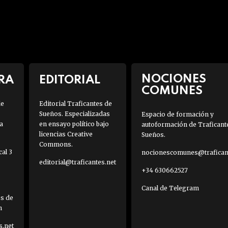
NOCIONES
RA
EDITORIAL
COMUNES
de
Editorial Traficantes de
Sueños. Especializadas
Espacio de formación y
a
en ensayo político bajo
autoformación de Traficant
licencias Creative
Sueños.
Commons.
al 3
nocionescomunes@traficant
editorial@traficantes.net
+34 630662527
Canal de Telegram
es de
h
s.net