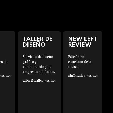
TALLER DE
NEW LEFT
DISEÑO
REVIEW
Servicios de diseño
Edición en
es de
gráfico y
castellano de la
comunicación para
revista.
empresas solidarias.
es.net
nlr@traficantes.net
taller@traficantes.net