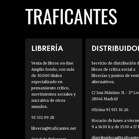
LIBRERÍA
DISTRIBUIDO
Venta de libros on-line.
Servicio de distribución 
Amplio fondo, con más
libros de crítica social a
de 30.000 títulos
librerías y puntos de vent
especializado en
alternativos.
pensamiento crítico,
C/ San Máximo 31 - 2º Loc
movimientos sociales y
28041 Madrid
narrativa de otros
mundos.
Oficina 91 933 36 26
91 532 09 28
Horario de lunes a viern
9 a 14:30 h y de 15:30 a 17 
libreria@traficantes.net
distribuidora@traficante