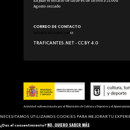
En julio el horario de tarde es de 18:00h a 21:00h
Agosto cerrado
CORREO DE CONTACTO
info@traficantes.net
(link
sends
TRAFICANTES.NET -
CC BY 4.0
e-
mail)
Actividad subvencionada por el Ministerio de Cultura y Deportes y el Ayuntamie
NECESITAMOS UTILIZAMOS COOKIES PARA MEJORAR TU EXPERI
NO, QUIERO SABER MÁS
¿Das el consentimiento?