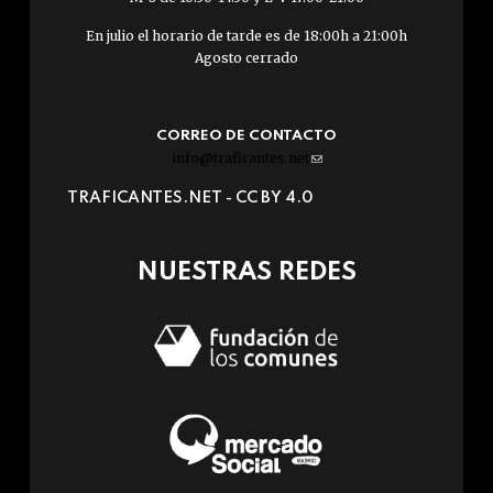
En julio el horario de tarde es de 18:00h a 21:00h
Agosto cerrado
CORREO DE CONTACTO
info@traficantes.net
(link
sends
TRAFICANTES.NET -
CC BY 4.0
e-
mail)
NUESTRAS REDES