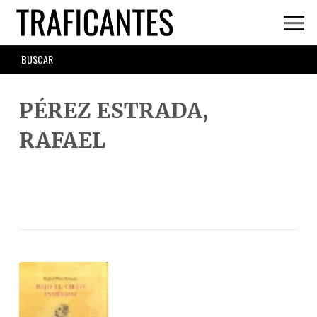
Skip
to
main
SEARCH
content
FORM
PÉREZ ESTRADA,
RAFAEL