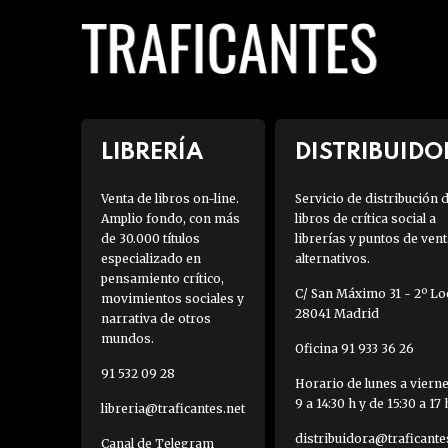
LIBRERÍA
DISTRIBUIDO
Venta de libros on-line.
Servicio de distribución 
Amplio fondo, con más
libros de crítica social a
de 30.000 títulos
librerías y puntos de vent
especializado en
alternativos.
pensamiento crítico,
C/ San Máximo 31 - 2º Loc
movimientos sociales y
28041 Madrid
narrativa de otros
mundos.
Oficina 91 933 36 26
91 532 09 28
Horario de lunes a viern
9 a 14:30 h y de 15:30 a 17 
libreria@traficantes.net
distribuidora@traficante
Canal de Telegram