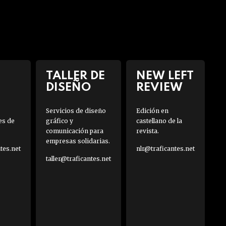
TALLER DE
NEW LEFT
DISEÑO
REVIEW
Servicios de diseño
Edición en
es de
gráfico y
castellano de la
comunicación para
revista.
empresas solidarias.
es.net
nlr@traficantes.net
taller@traficantes.net