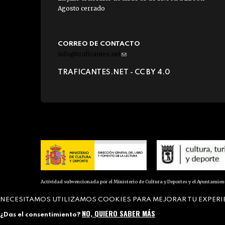
Agosto cerrado
CORREO DE CONTACTO
info@traficantes.net
(link
sends
TRAFICANTES.NET -
CC BY 4.0
e-
mail)
Actividad subvencionada por el Ministerio de Cultura y Deportes y el Ayuntamie
NECESITAMOS UTILIZAMOS COOKIES PARA MEJORAR TU EXPERI
NO, QUIERO SABER MÁS
¿Das el consentimiento?