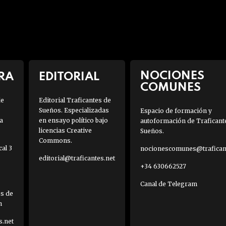
NOCIONES
RA
EDITORIAL
COMUNES
de
Editorial Traficantes de
Sueños. Especializadas
Espacio de formación y
a
en ensayo político bajo
autoformación de Traficant
licencias Creative
Sueños.
Commons.
al 3
nocionescomunes@traficant
editorial@traficantes.net
+34 630662527
Canal de Telegram
es de
h
s.net