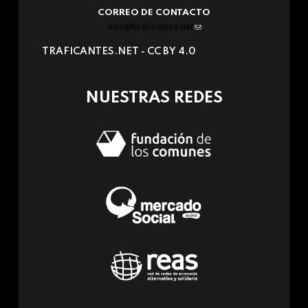
CORREO DE CONTACTO
info@traficantes.net
(link
sends
TRAFICANTES.NET -
CC BY 4.0
e-
mail)
NUESTRAS REDES