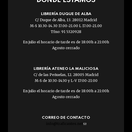
DÓNDE ESTAMOS
LIBRERÍA DUQUE DE ALBA
C/ Duque de Alba, 13. 28012 Madrid
M-S 10.30-14.30 17.00-21.00 L 17.00-21.00
Tfno: 91 5320928
En julio el horario de tarde es de 18:00h a 21:00h
Agosto cerrado
LIBRERÍA ATENEO LA MALICIOSA
C/ de las Peñuelas, 12. 28005 Madrid
M-S de 10:30-14:30 y L-V 17:00-21:00
En julio el horario de tarde es de 18:00h a 21:00h
Agosto cerrado
CORREO DE CONTACTO
info@traficantes.net
(link
sends