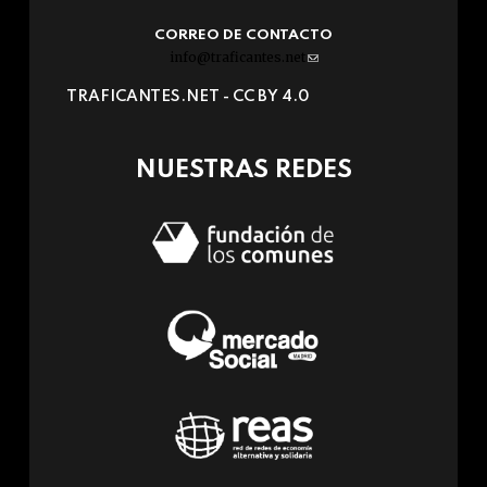
CORREO DE CONTACTO
info@traficantes.net
(link
sends
TRAFICANTES.NET -
CC BY 4.0
e-
mail)
NUESTRAS REDES