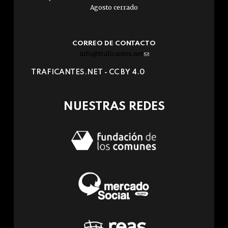
Agosto cerrado
CORREO DE CONTACTO
info@traficantes.net
(link
sends
TRAFICANTES.NET -
CC BY 4.0
e-
mail)
NUESTRAS REDES