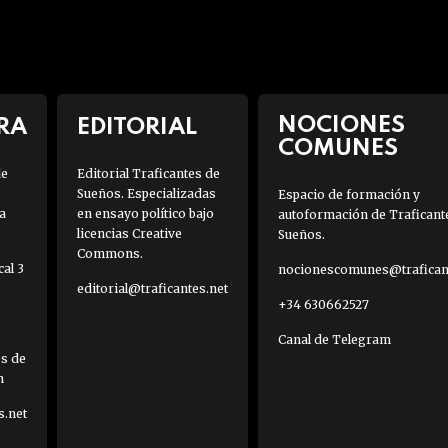
NOCIONES
RA
EDITORIAL
COMUNES
de
Editorial Traficantes de
Sueños. Especializadas
Espacio de formación y
a
en ensayo político bajo
autoformación de Traficant
licencias Creative
Sueños.
Commons.
al 3
nocionescomunes@traficant
editorial@traficantes.net
+34 630662527
Canal de Telegram
es de
h
s.net