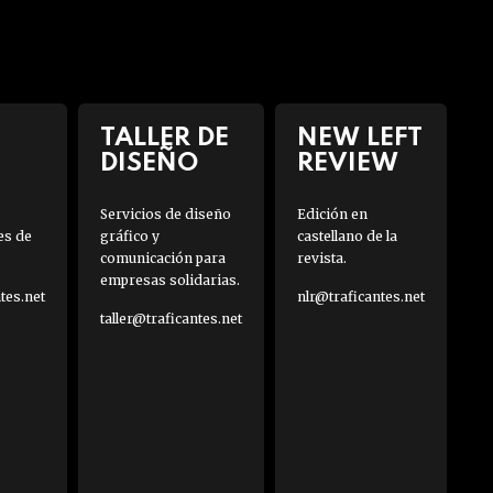
TALLER DE
NEW LEFT
DISEÑO
REVIEW
Servicios de diseño
Edición en
es de
gráfico y
castellano de la
comunicación para
revista.
empresas solidarias.
es.net
nlr@traficantes.net
taller@traficantes.net