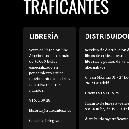
LIBRERÍA
DISTRIBUIDO
Venta de libros on-line.
Servicio de distribución 
Amplio fondo, con más
libros de crítica social a
de 30.000 títulos
librerías y puntos de vent
especializado en
alternativos.
pensamiento crítico,
C/ San Máximo 31 - 2º Loc
movimientos sociales y
28041 Madrid
narrativa de otros
mundos.
Oficina 91 933 36 26
91 532 09 28
Horario de lunes a viern
9 a 14:30 h y de 15:30 a 17 
libreria@traficantes.net
distribuidora@traficante
Canal de Telegram