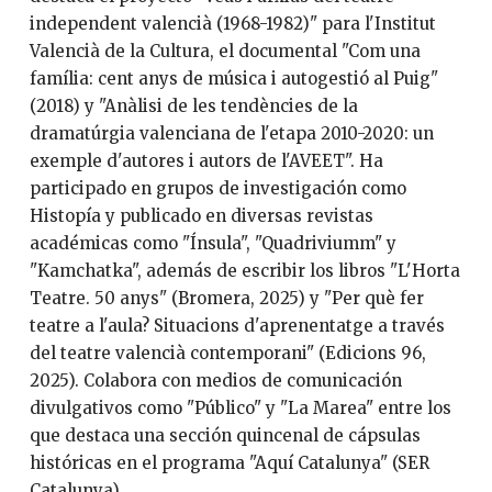
independent valencià (1968-1982)" para l'Institut
Valencià de la Cultura, el documental "Com una
família: cent anys de música i autogestió al Puig"
(2018) y "Anàlisi de les tendències de la
dramatúrgia valenciana de l'etapa 2010-2020: un
exemple d'autores i autors de l'AVEET". Ha
participado en grupos de investigación como
Histopía y publicado en diversas revistas
académicas como "Ínsula", "Quadriviumm" y
"Kamchatka", además de escribir los libros "L'Horta
Teatre. 50 anys" (Bromera, 2025) y "Per què fer
teatre a l'aula? Situacions d'aprenentatge a través
del teatre valencià contemporani" (Edicions 96,
2025). Colabora con medios de comunicación
divulgativos como "Público" y "La Marea" entre los
que destaca una sección quincenal de cápsulas
históricas en el programa "Aquí Catalunya" (SER
Catalunya).