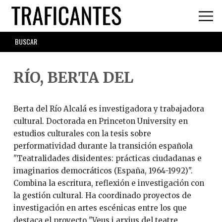
Skip
to
main
SEARCH
content
FORM
RÍO, BERTA DEL
Berta del Río Alcalá es investigadora y trabajadora
cultural. Doctorada en Princeton University en
estudios culturales con la tesis sobre
performatividad durante la transición española
"Teatralidades disidentes: prácticas ciudadanas e
imaginarios democráticos (España, 1964-1992)".
Combina la escritura, reflexión e investigación con
la gestión cultural. Ha coordinado proyectos de
investigación en artes escénicas entre los que
destaca el proyecto "Veus i arxius del teatre