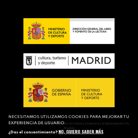
NECESITAMOS UTILIZAMOS COOKIES PARA MEJORAR TU
EXPERIENCIA DE USUARIO
Actividad subvencionada por el Ministerio de Cultura y Deportes y el Ayuntamiento de
Madrid
NO, QUIERO SABER MÁS
¿Das el consentimiento?