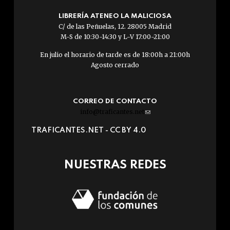
LIBRERÍA ATENEO LA MALICIOSA
C/ de las Peñuelas, 12. 28005 Madrid
M-S de 10:30-14:30 y L-V 17:00-21:00
En julio el horario de tarde es de 18:00h a 21:00h
Agosto cerrado
CORREO DE CONTACTO
info@traficantes.net
(link
sends
TRAFICANTES.NET -
CC BY 4.0
e-
mail)
NUESTRAS REDES