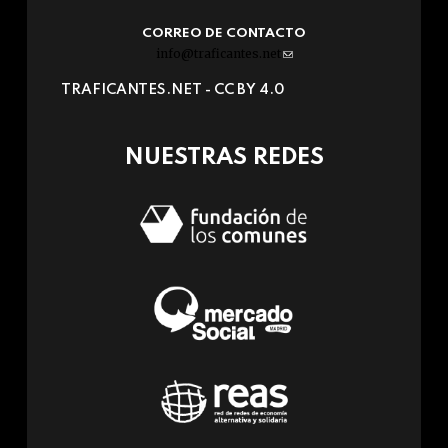
CORREO DE CONTACTO
info@traficantes.net
(link
sends
TRAFICANTES.NET -
CC BY 4.0
e-
mail)
NUESTRAS REDES