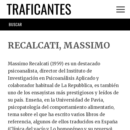
Skip
to
main
SEARCH
content
FORM
RECALCATI, MASSIMO
Massimo Recalcati (1959) es un destacado
psicoanalista, director del Instituto de
Investigación en Psicoanálisis Aplicado y
colaborador habitual de La Repubblica, es también
uno de los ensayistas más prestigiosos y leídos de
su país. Enseña, en la Universidad de Pavia,
psicopatología del comportamiento alimentario,
tema sobre el que ha escrito varios libros de
referencia, algunos de ellos traducidos en España
(Clínica del vacío y Lo homogéneo y su reverso).