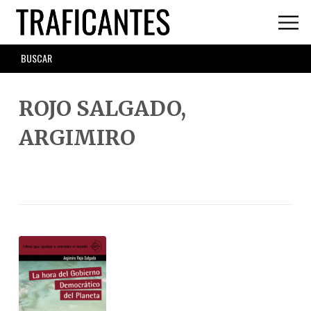
Skip
to
main
SEARCH
content
FORM
ROJO SALGADO,
ARGIMIRO