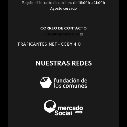
En julio el horario de tarde es de 18:00h a 21:00h
Agosto cerrado
CORREO DE CONTACTO
info@traficantes.net
(link
sends
TRAFICANTES.NET -
CC BY 4.0
e-
mail)
NUESTRAS REDES