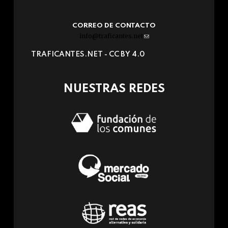
CORREO DE CONTACTO
info@traficantes.net
(link
sends
TRAFICANTES.NET -
CC BY 4.0
e-
mail)
NUESTRAS REDES