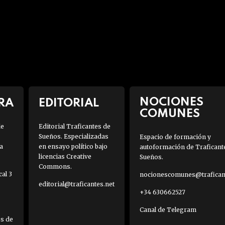
NOCIONES
RA
EDITORIAL
COMUNES
de
Editorial Traficantes de
Sueños. Especializadas
Espacio de formación y
a
en ensayo político bajo
autoformación de Traficant
licencias Creative
Sueños.
Commons.
al 3
nocionescomunes@traficant
editorial@traficantes.net
+34 630662527
Canal de Telegram
es de