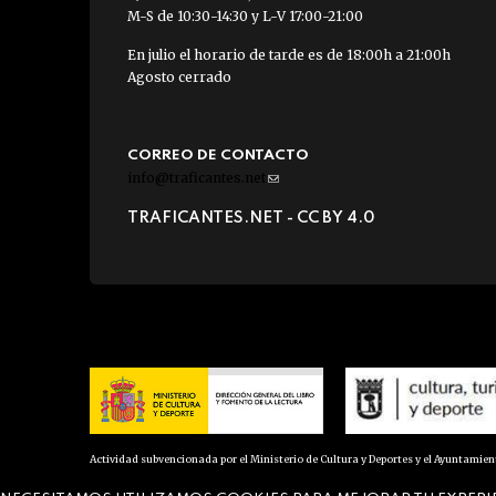
M-S de 10:30-14:30 y L-V 17:00-21:00
En julio el horario de tarde es de 18:00h a 21:00h
Agosto cerrado
CORREO DE CONTACTO
info@traficantes.net
(link
sends
TRAFICANTES.NET -
CC BY 4.0
e-
mail)
Actividad subvencionada por el Ministerio de Cultura y Deportes y el Ayuntamie