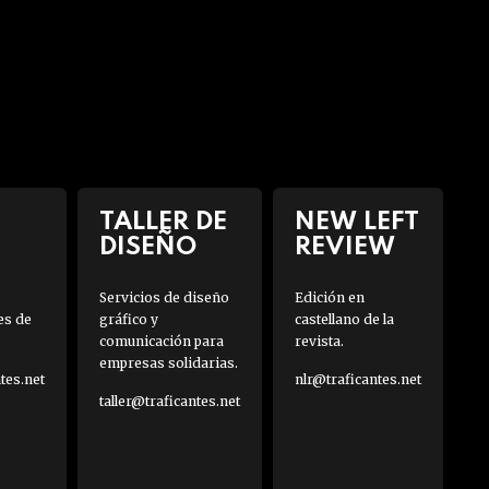
TALLER DE
NEW LEFT
DISEÑO
REVIEW
Servicios de diseño
Edición en
es de
gráfico y
castellano de la
comunicación para
revista.
empresas solidarias.
es.net
nlr@traficantes.net
taller@traficantes.net