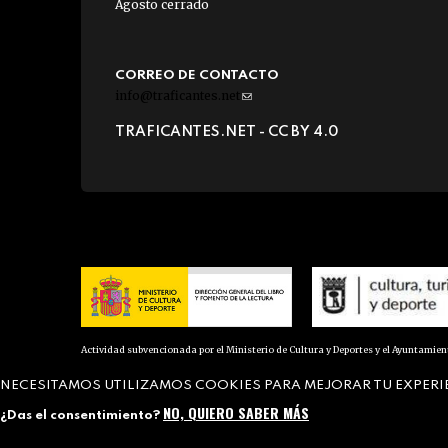
Agosto cerrado
CORREO DE CONTACTO
info@traficantes.net
(link
sends
TRAFICANTES.NET -
CC BY 4.0
e-
mail)
Actividad subvencionada por el Ministerio de Cultura y Deportes y el Ayuntamie
NECESITAMOS UTILIZAMOS COOKIES PARA MEJORAR TU EXPERI
NO, QUIERO SABER MÁS
¿Das el consentimiento?