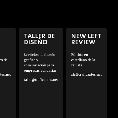
TALLER DE
NEW LEFT
DISEÑO
REVIEW
Servicios de diseño
Edición en
es de
gráfico y
castellano de la
comunicación para
revista.
empresas solidarias.
es.net
nlr@traficantes.net
taller@traficantes.net