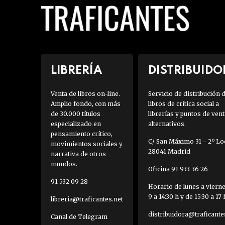
LIBRERÍA
DISTRIBUIDO
Venta de libros on-line.
Servicio de distribución 
Amplio fondo, con más
libros de crítica social a
de 30.000 títulos
librerías y puntos de vent
especializado en
alternativos.
pensamiento crítico,
C/ San Máximo 31 - 2º Loc
movimientos sociales y
28041 Madrid
narrativa de otros
mundos.
Oficina 91 933 36 26
91 532 09 28
Horario de lunes a viern
9 a 14:30 h y de 15:30 a 17 
libreria@traficantes.net
distribuidora@traficante
Canal de Telegram