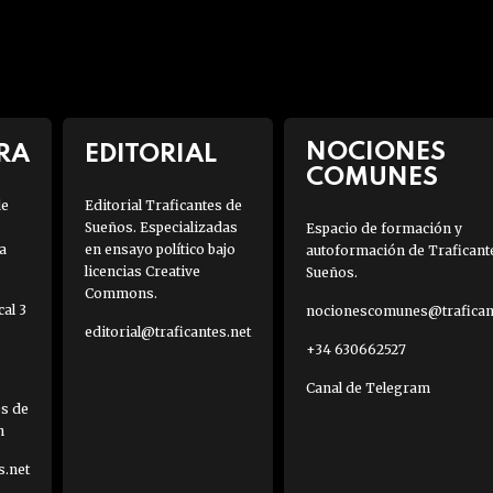
NOCIONES
RA
EDITORIAL
COMUNES
de
Editorial Traficantes de
Sueños. Especializadas
Espacio de formación y
a
en ensayo político bajo
autoformación de Traficant
licencias Creative
Sueños.
Commons.
al 3
nocionescomunes@traficant
editorial@traficantes.net
+34 630662527
Canal de Telegram
es de
h
s.net