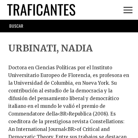
Skip
to
main
SEARCH
content
FORM
URBINATI, NADIA
Doctora en Ciencias Políticas por el Instituto
Universitario Europeo de Florencia, es profesora en
la Universidad de Columbia, en Nueva York. Su
contribución al estudio de la democracia y la
difusión del pensamiento liberal y democrático
italiano en el mundo le valió el premio de
Commendatore della<BR>Republica (2008). Es
coeditora de la prestigiosa revista Constellations:
An International Journal<BR>of Critical and
Democratic Theory. Entre sus trabajos se destacan