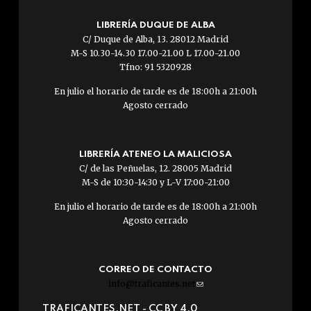
LIBRERÍA DUQUE DE ALBA
C/ Duque de Alba, 13. 28012 Madrid
M-S 10.30-14.30 17.00-21.00 L 17.00-21.00
Tfno: 91 5320928
En julio el horario de tarde es de 18:00h a 21:00h
Agosto cerrado
LIBRERÍA ATENEO LA MALICIOSA
C/ de las Peñuelas, 12. 28005 Madrid
M-S de 10:30-14:30 y L-V 17:00-21:00
En julio el horario de tarde es de 18:00h a 21:00h
Agosto cerrado
CORREO DE CONTACTO
info@traficantes.net
(link
sends
TRAFICANTES.NET -
CC BY 4.0