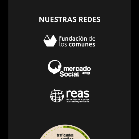
e-
mail)
NUESTRAS REDES