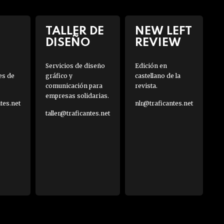
TALLER DE
NEW LEFT
DISEÑO
REVIEW
Servicios de diseño
Edición en
es de
gráfico y
castellano de la
comunicación para
revista.
empresas solidarias.
es.net
nlr@traficantes.net
taller@traficantes.net