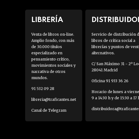
LIBRERÍA
DISTRIBUIDO
Venta de libros on-line.
Servicio de distribución 
Amplio fondo, con más
libros de crítica social a
de 30.000 títulos
librerías y puntos de vent
especializado en
alternativos.
pensamiento crítico,
C/ San Máximo 31 - 2º Loc
movimientos sociales y
28041 Madrid
narrativa de otros
mundos.
Oficina 91 933 36 26
91 532 09 28
Horario de lunes a viern
9 a 14:30 h y de 15:30 a 17 
libreria@traficantes.net
distribuidora@traficante
Canal de Telegram