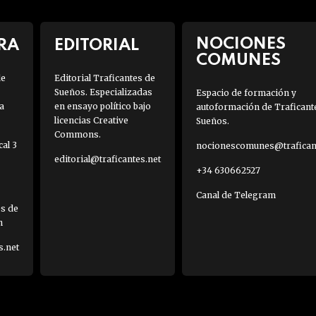
NOCIONES
RA
EDITORIAL
COMUNES
de
Editorial Traficantes de
Sueños. Especializadas
Espacio de formación y
a
en ensayo político bajo
autoformación de Traficant
licencias Creative
Sueños.
Commons.
al 3
nocionescomunes@traficant
editorial@traficantes.net
+34 630662527
Canal de Telegram
es de
h
s.net