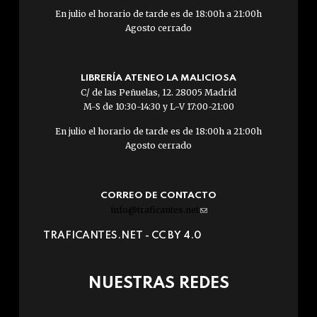
En julio el horario de tarde es de 18:00h a 21:00h
Agosto cerrado
LIBRERÍA ATENEO LA MALICIOSA
C/ de las Peñuelas, 12. 28005 Madrid
M-S de 10:30-14:30 y L-V 17:00-21:00
En julio el horario de tarde es de 18:00h a 21:00h
Agosto cerrado
CORREO DE CONTACTO
info@traficantes.net
(link
sends
TRAFICANTES.NET -
CC BY 4.0
e-
mail)
NUESTRAS REDES