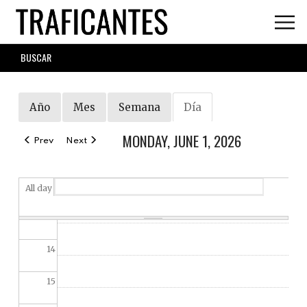
Skip
07
to
main
SEARCH
08
content
FORM
09
PRIMARY
Año
Mes
Semana
Día
(active
TABS
10
tab)
MONDAY, JUNE 1, 2026
Prev
Next
11
12
All day
13
14
15