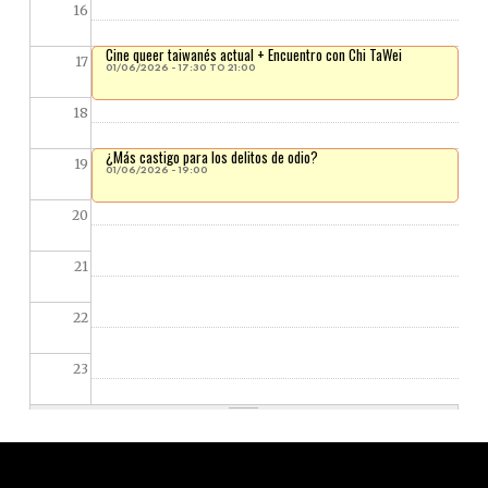
16
Cine queer taiwanés actual + Encuentro con Chi TaWei
17
01/06/2026 -
17:30
TO
21:00
18
¿Más castigo para los delitos de odio?
19
01/06/2026 - 19:00
20
21
22
23